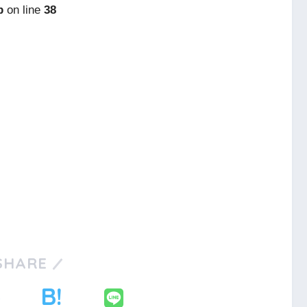
p
on line
38
SHARE