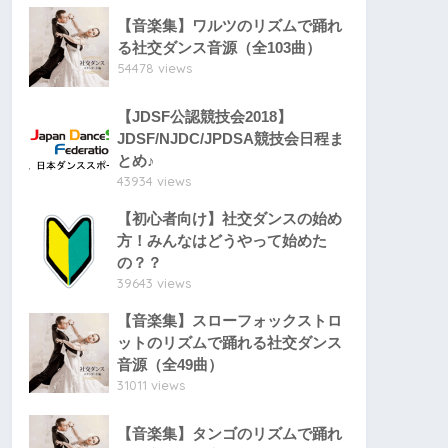
【音楽集】ワルツのリズムで踊れ
る社交ダンス音源（全103曲）
54478 views
【JDSF公認競技会2018】
JDSF/NJDC/JPDSA競技会日程ま
とめ♪
43934 views
【初心者向け】社交ダンスの始め
方！みんなはどうやって始めた
の？？
39643 views
【音楽集】スローフォックストロ
ットのリズムで踊れる社交ダンス
音源（全49曲）
31011 views
【音楽集】タンゴのリズムで踊れ