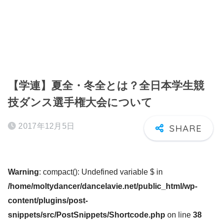
【学連】夏全・冬全とは？全日本学生競
技ダンス選手権大会について
2017年12月5日
Warning
: compact(): Undefined variable $ in
/home/moltydancer/dancelavie.net/public_html/wp-
content/plugins/post-
snippets/src/PostSnippets/Shortcode.php
on line
38