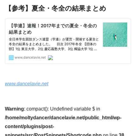
【参考】夏全・冬全の結果まとめ
www.dancelavie.net
Warning
: compact(): Undefined variable $ in
/home/moltydancer/dancelavie.net/public_html/wp-
content/plugins/post-
snippets/src/PostSnippets/Shortcode.php
on line
38