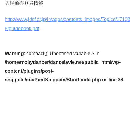
入場前売り券情報
http://www.jdsf.or.jp/images/contents_images/Topics/17100
8/guidebook.pdf
Warning
: compact(): Undefined variable $ in
/home/moltydancer/dancelavie.net/public_html/wp-
content/plugins/post-
snippets/src/PostSnippets/Shortcode.php
on line
38