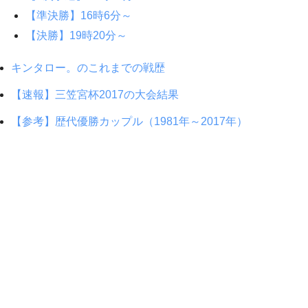
【準決勝】16時6分～
【決勝】19時20分～
キンタロー。のこれまでの戦歴
【速報】三笠宮杯2017の大会結果
【参考】歴代優勝カップル（1981年～2017年）