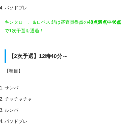
パソドブレ
キンタロー。＆ロペス 組は審査員得点の
48点満点中46点
で1次予選を通過！！
【2次予選】12時40分～
【種目】
サンバ
チャチャチャ
ルンバ
パソドブレ