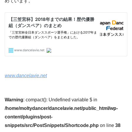
めています。
www.dancelavie.net
Warning
: compact(): Undefined variable $ in
/home/moltydancer/dancelavie.net/public_html/wp-
content/plugins/post-
snippets/src/PostSnippets/Shortcode.php
on line
38