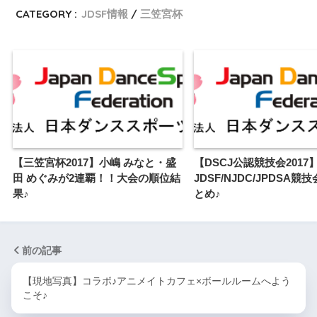
CATEGORY :
JDSF情報
三笠宮杯
【三笠宮杯2017】小嶋 みなと・盛
【DSCJ公認競技会2017
田 めぐみが2連覇！！大会の順位結
JDSF/NJDC/JPDSA競
果♪
とめ♪
前の記事
【現地写真】コラボ♪アニメイトカフェ×ボールルームへよう
こそ♪