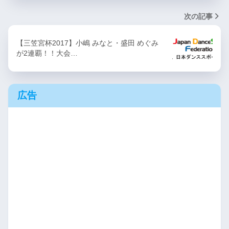
次の記事
【三笠宮杯2017】小嶋 みなと・盛田 めぐみ
が2連覇！！大会…
広告