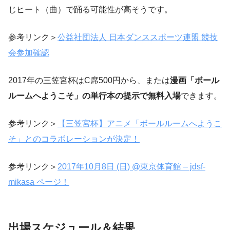
じヒート（曲）で踊る可能性が高そうです。
参考リンク＞
公益社団法人 日本ダンススポーツ連盟 競技
会参加確認
2017年の三笠宮杯はC席500円から、または
漫画「ボール
ルームへようこそ」の単行本の提示で無料入場
できます。
参考リンク＞
【三笠宮杯】アニメ「ボールルームへようこ
そ」とのコラボレーションが決定！
参考リンク＞
2017年10月8日 (日) @東京体育館 – jdsf-
mikasa ページ！
出場スケジュール＆結果