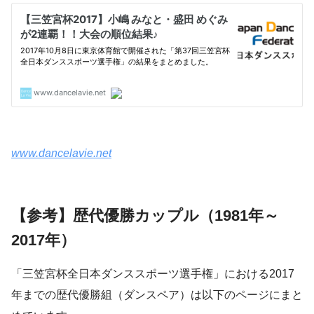
www.dancelavie.net
【参考】歴代優勝カップル（1981年～
2017年）
「三笠宮杯全日本ダンススポーツ選手権」における2017
年までの歴代優勝組（ダンスペア）は以下のページにまと