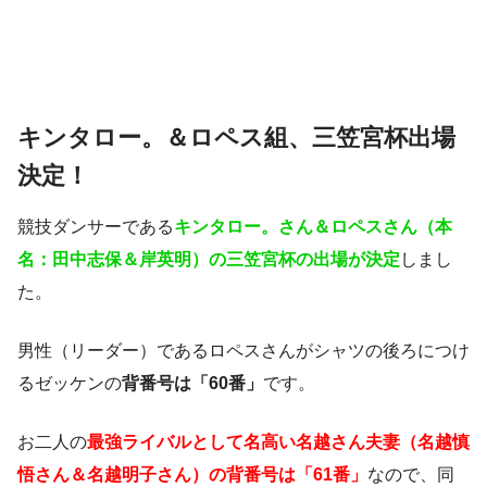
キンタロー。＆ロペス組、三笠宮杯出場
決定！
競技ダンサーである
キンタロー。さん＆ロペスさん（本
名：田中志保＆岸英明）の三笠宮杯の出場が決定
しまし
た。
男性（リーダー）であるロペスさんがシャツの後ろにつけ
るゼッケンの
背番号は「60番」
です。
お二人の
最強ライバルとして名高い名越さん夫妻（名越慎
悟さん＆名越明子さん）の背番号は「61番」
なので、同