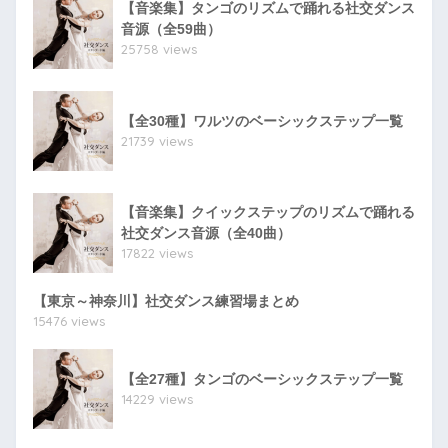
【音楽集】タンゴのリズムで踊れる社交ダンス
音源（全59曲）
25758 views
【全30種】ワルツのベーシックステップ一覧
21739 views
【音楽集】クイックステップのリズムで踊れる
社交ダンス音源（全40曲）
17822 views
【東京～神奈川】社交ダンス練習場まとめ
15476 views
【全27種】タンゴのベーシックステップ一覧
14229 views